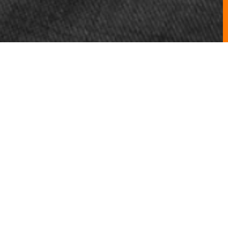
RMOS O
UE OS
ATÉ