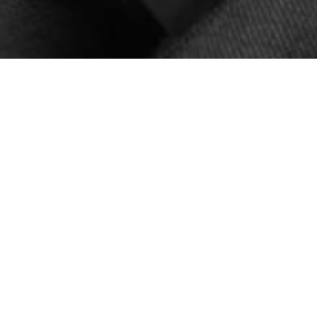
“SE FIZE
MESMO Q
rketing digital. Ao longo
análise dos objectivos
OUTROS, 
ura de soluções eficazes.